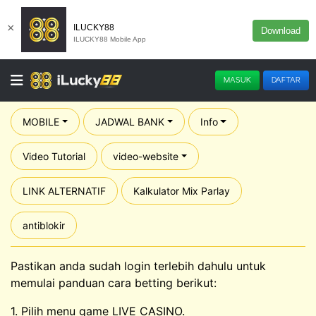
×
ILUCKY88
Download
ILUCKY88 Mobile App
MASUK
DAFTAR
MOBILE
JADWAL BANK
Info
Video Tutorial
video-website
LINK ALTERNATIF
Kalkulator Mix Parlay
antiblokir
Pastikan anda sudah login terlebih dahulu untuk
memulai panduan cara betting berikut:
1. Pilih menu game LIVE CASINO.