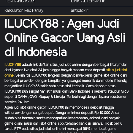
TENTANG KAMI
LINK ALTERNATIF
Kalkulator Mix Parlay
antiblokir
ILUCKY88 : Agen Judi
Online Gacor Uang Asli
di Indonesia
ILUCKY88
adalah link daftar situs judi slot online dengan berbagai fitur, mulai
dari layanan live chat 24 jam hingga banyak macam cara deposit
situs judi slot
online
. Selain itu ILUCKY88 lengkap dengan banyak jenis game slot online dari
berbagai provider dengan tampilan yang sangat menarik dan mobile friendly,
menjadikan
ILUCKY88 salah satu situs slot terbaik. Cara deposit situs
ILUCKY88 pun sangat Variatif, mulai dari Bank Indonesia seperti ataupun QRIS
seperti DANA , OVO , Gopay & Linkaja. Terlebih lagi dengan layanan customer
service 24 Jam.
Agen judi slot online gacor ILUCKY88 ini memproses deposit hingga
withdraw dengan sangat cepat. Dengan minimal deposit Rp.10.000 Anda
sudah bisa bermain serta mendapatkan kesempatan jackpot dari banyak
game disini, mulai dari slot online, sbo, tembak ikan dan lainnya. Tidak perlu
takut, RTP pada situs judi slot online ini mencapai 98% membuat game