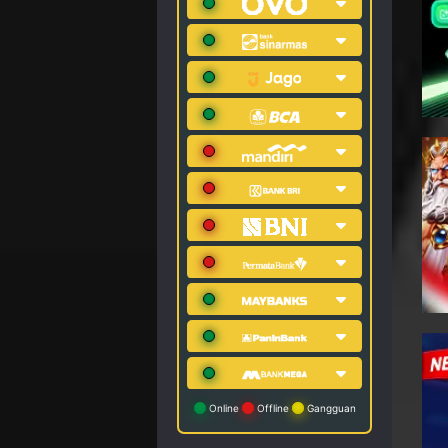
Online
Offline
Gangguan