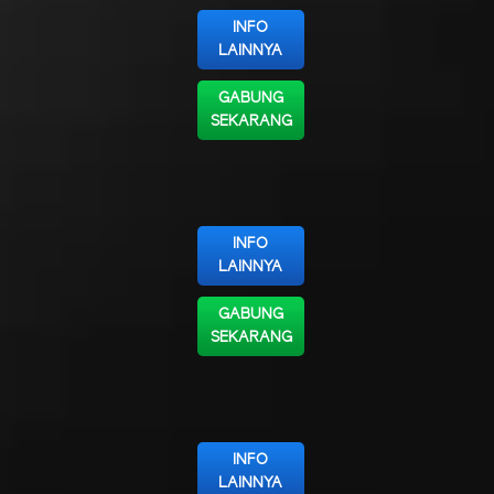
INFO
LAINNYA
GABUNG
SEKARANG
INFO
LAINNYA
GABUNG
SEKARANG
INFO
LAINNYA