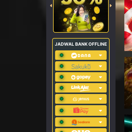
JADWAL BANK OFFLINE