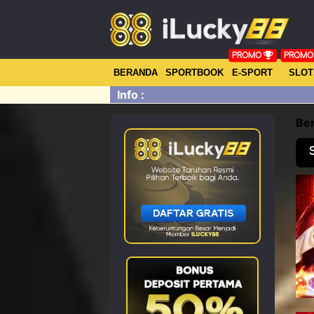
PROMO
PROM
BERANDA
SPORTBOOK
E-SPORT
SLOT
Info :
Selamat datang di i
Be